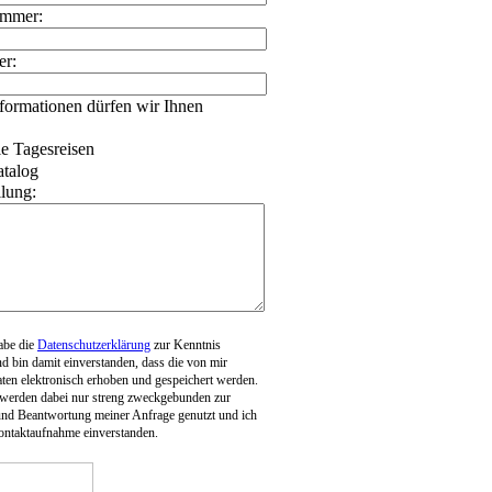
ummer:
r:
formationen dürfen wir Ihnen
le Tagesreisen
atalog
ilung:
habe die
Datenschutzerklärung
zur Kenntnis
 bin damit einverstanden, dass die von mir
en elektronisch erhoben und gespeichert werden.
werden dabei nur streng zweckgebunden zur
und Beantwortung meiner Anfrage genutzt und ich
ontaktaufnahme einverstanden.