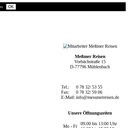
OK
ies.
Meßmer Reisen
Vorbächstraße 15
D-77796 Mühlenbach
Tel.:
0 78 32/ 53 55
Fax:
0 78 32/ 59 06
E-Mail:
info@messmerreisen.de
Unsere Öffnungszeiten
09.00 bis 13:00 Uhr
Mo - Fr