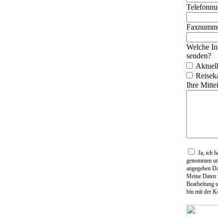
Telefonn
Faxnumme
Welche In
senden?
Aktuel
Reisek
Ihre Mitte
Ja, ich 
genommen und
angegeben Dat
Meine Daten 
Bearbeitung 
bin mit der K